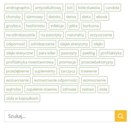
andrographis
antycellulitowy
ból
bóle stawów
candida
choroby
darmowy
detoks
detox
dieta
ebook
grzybica
hashimoto
infekcje
jelita
kurkuma
na odrobaczanie
na pasożyty
naturalny
oczyszczanie
odporność
odrobaczanie
olejek eteryczny
olejki
olejki eteryczne
para killer
pasożyty
peeling
profilaktyka
profilaktyka nowotworowa
promocja
przeciwbakteryjny
przeziębienie
suplementy
tarczyca
trawienie
wzmacnianie
wzmacnianie odporności
wzmocnienie
wątroba
zapalenie stawów
zdrowie
zestaw
zioła
zioła w kapsułkach