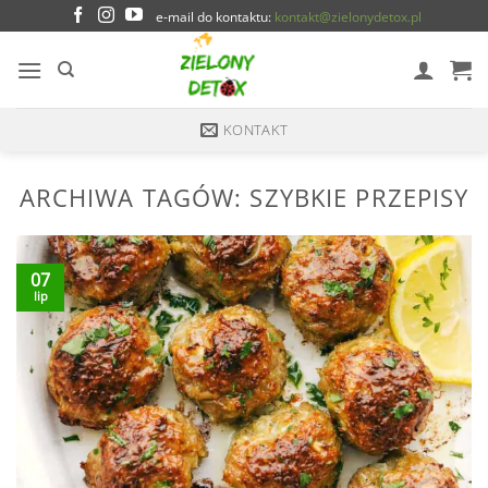
e-mail do kontaktu:
kontakt@zielonydetox.pl
KONTAKT
ARCHIWA TAGÓW:
SZYBKIE PRZEPISY
07
lip